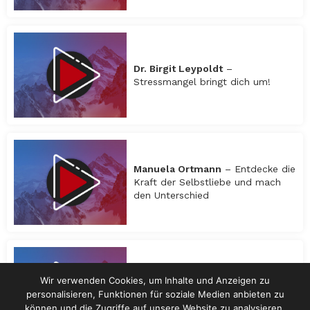
Dr. Birgit Leypoldt
–
Stressmangel bringt dich um!
Manuela Ortmann
– Entdecke die
Kraft der Selbstliebe und mach
den Unterschied
Wir verwenden Cookies, um Inhalte und Anzeigen zu
Red Fox Award
– Verleihung
personalisieren, Funktionen für soziale Medien anbieten zu
können und die Zugriffe auf unsere Website zu analysieren.