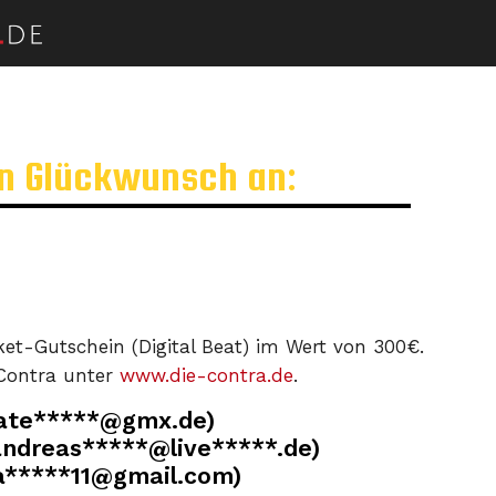
en Glückwunsch an:
ket-Gutschein (Digital Beat) im Wert von 300€.
 Contra unter
www.die-contra.de
.
ate*****@gmx.de)
andreas*****@live*****.de)
la*****11@gmail.com)